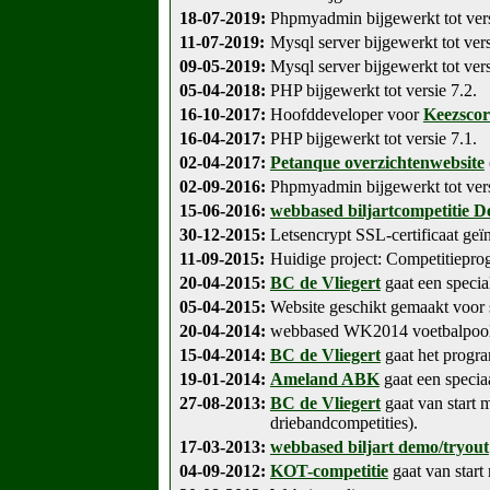
18-07-2019:
Phpmyadmin bijgewerkt tot vers
11-07-2019:
Mysql server bijgewerkt tot vers
09-05-2019:
Mysql server bijgewerkt tot vers
05-04-2018:
PHP bijgewerkt tot versie 7.2.
16-10-2017:
Hoofddeveloper voor
Keezscor
16-04-2017:
PHP bijgewerkt tot versie 7.1.
02-04-2017:
Petanque overzichtenwebsite
02-09-2016:
Phpmyadmin bijgewerkt tot vers
15-06-2016:
webbased biljartcompetitie D
30-12-2015:
Letsencrypt SSL-certificaat geïn
11-09-2015:
Huidige project: Competitiepro
20-04-2015:
BC de Vliegert
gaat een specia
05-04-2015:
Website geschikt gemaakt voor 
20-04-2014:
webbased WK2014 voetbalpool 
15-04-2014:
BC de Vliegert
gaat het progr
19-01-2014:
Ameland ABK
gaat een speci
27-08-2013:
BC de Vliegert
gaat van start 
driebandcompetities).
17-03-2013:
webbased biljart demo/tryout
04-09-2012:
KOT-competitie
gaat van star