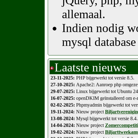
jQuery, php, mys
allemaal.
Indien nodig w
mysql databas
Laatste nieuws
23-11-2025:
PHP bijgewerkt tot versie 8.5.
27-10-2025:
Apache2: Aanroep php omgez
29-07-2025:
Linux bijgewerkt tot Ubuntu 24
16-07-2025:
openDKIM geïnstalleerd om e-mai
02-02-2025:
Phpmyadmin bijgewerkt tot vers
19-11-2024:
Nieuw project
Biljartverenigi
13-08-2024:
Mysql bijgewerkt tot versie 8.4.
14-04-2024:
Nieuw project
Zomercompetitie
19-02-2024:
Nieuw project
Biljarttweekam