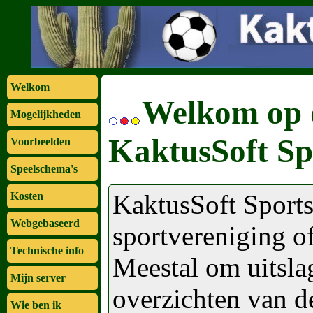
Welkom
Welkom op 
Mogelijkheden
KaktusSoft Sp
Voorbeelden
Speelschema's
KaktusSoft Sport
Kosten
Webgebaseerd
sportvereniging o
Technische info
Meestal om uitsla
Mijn server
overzichten van de
Wie ben ik