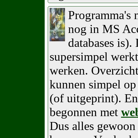
Programma's m
nog in MS Acc
databases is). 
supersimpel werkt
werken. Overzicht
kunnen simpel op
(of uitgeprint). E
begonnen met
we
Dus alles gewoon 